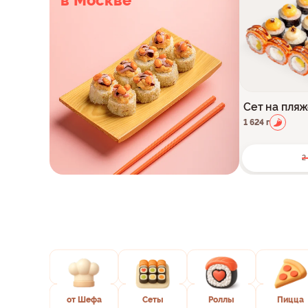
в Москве
Сет на пля
1 624 г
2
от Шефа
Сеты
Роллы
Пицца