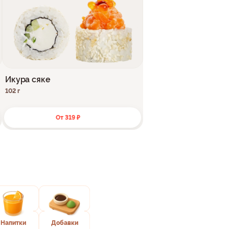
Икура сяке
102 г
От 319 ₽
Напитки
Добавки