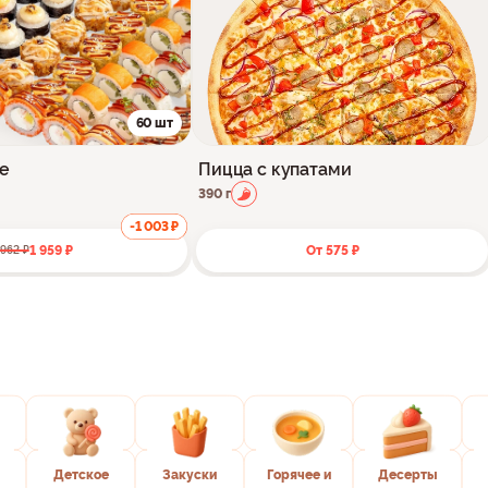
60 шт
же
Пицца с купатами
390 г
-1 003 ₽
1 959 ₽
От 575 ₽
 962 ₽
Детское
Закуски
Горячее и
Десерты