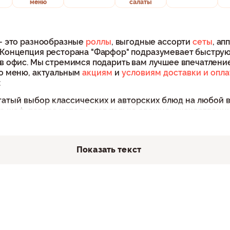
меню
салаты
 - это разнообразные
роллы
, выгодные ассорти
сеты
, а
 Концепция ресторана "Фарфор" подразумевает быструю
в офис. Мы стремимся подарить вам лучшее впечатление
по меню, актуальным
акциям
и
условиям доставки и опл
:
гатый выбор классических и авторских блюд на любой в
 шеф-повара используют только свежие и качественны
 времени. Служба доставки в Москве гарантирует свое
я приемом пищи без задержек.
простым процессом. Вы можете выбрать блюда через у
Показать текст
венной службой экспресс-доставки, что позволяет нам
итаете ли вы классические вкусы или экспериментируете
. Мы гордимся тем, что используем только свежие и к