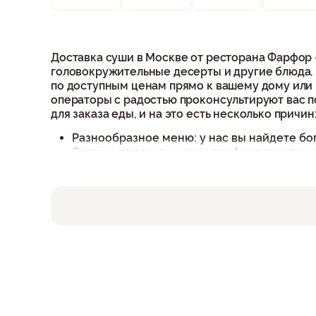
Доставка суши в Москве от ресторана Фарфор
головокружительные десерты и другие блюда.
по доступным ценам прямо к вашему дому или 
операторы с радостью проконсультируют вас 
для заказа еды, и на это есть несколько причин
Разнообразное меню: у нас вы найдете бо
Свежие продукты: наши профессиональные
Быстрая доставка: мы понимаем ценность
вашему порогу, позволяя вам наслаждатьс
Удобство: оформление заказа становится 
позвонить по номеру +79032113366.
Заказать суши в Москве
Доставка суши в Москве осуществляется собст
доставки до дома или офиса. Неважно, предпоч
удовлетворит ваши гастрономические желания