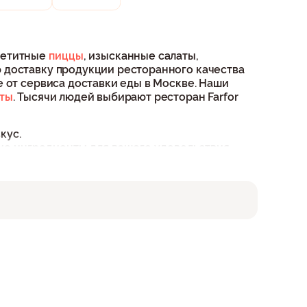
ппетитные
пиццы
, изысканные салаты,
 доставку продукции ресторанного качества
 от сервиса доставки еды в Москве. Наши
аты
. Тысячи людей выбирают ресторан Farfor
кус.
е ингредиенты для вашего удовольствия.
временное доставление заказов прямо к
добный сайт или приложение, а также
 гарантировать максимальную скорость
 с новыми блюдами, у нас есть что-то, что
ачественные ингредиенты. Профессиональные