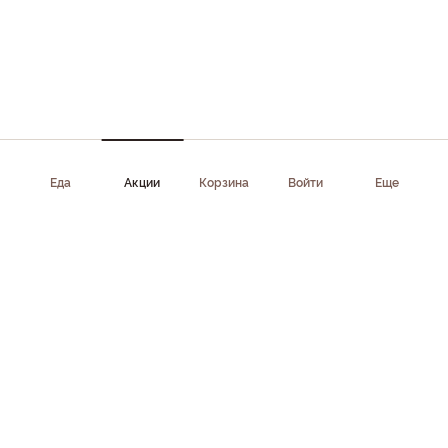
Еда
Акции
Корзина
Войти
Еще
Приложение доступно в AppStore, Google Play, AppGallery,
RuStore
Скачать приложение
Клиентам