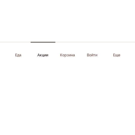
Еда
Акции
Корзина
Войти
Еще
Приложение доступно в AppStore, Google Play, AppGallery,
RuStore
Скачать приложение
Клиентам